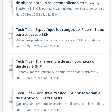
de objeto para un rol personalizado en el BIG-IQ
El sistema BIG-IQ le permite crear funciones de usuario personalizadas, para que pueda personalizar los permisos de sus usuarios administrativos para que se...
Mar., 20 Sep., 2022 a las 11:33 A. M.
Tech Tips - Especifique los rangos de IP permitidos
para el acceso SSH
¿Sabía que puede actualizar la lista de acceso SSH tanto desde la utilidad de configuración como desde la línea de comandos? Para ver una breve demostraci...
Lun., 10 Oct., 2022 a las 9:28 A. M.
Tech Tips - Transferencia de archivos hacia o
desde su BIG-IP
Durante el mantenimiento o la actualización de su sistema BIG-IP, es posible que necesite transferir archivos hacia o desde su dispositivo. Para saber cómo,...
Lun., 10 Oct., 2022 a las 9:30 A. M.
Tech Tips - Descifre el tráfico SSL con la variable
de entorno SSLKEYLOGFILE
¿Quiere saber cómo puede descifrar el tráfico SSL con la variable ambiental SSLKEYLOGFILE en Google Chrome o Mozilla Firefox? En Descifrar el tráfico SSL ...
Lun., 10 Oct., 2022 a las 9:29 A. M.