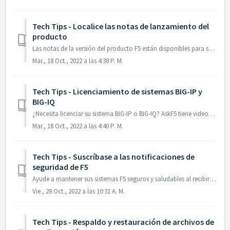
Tech Tips - Localice las notas de lanzamiento del
producto
Las notas de la versión del producto F5 están disponibles para su revisión en AskF5, la documentación de NGINX y F5 Cloud Docs. Para una breve demostración,...
Mar., 18 Oct., 2022 a las 4:38 P. M.
Tech Tips - Licenciamiento de sistemas BIG-IP y
BIG-IQ
¿Necesita licenciar su sistema BIG-IP o BIG-IQ? AskF5 tiene videos para ayudarlo: Licenciamiento del sistema BIG-IP Licencia del sistema BIG-IQ Pued...
Mar., 18 Oct., 2022 a las 4:40 P. M.
Tech Tips - Suscríbase a las notificaciones de
seguridad de F5
Ayude a mantener sus sistemas F5 seguros y saludables al recibir notificaciones de seguridad de F5. Para obtener más información sobre cómo suscribirse, con...
Vie., 28 Oct., 2022 a las 10:31 A. M.
Tech Tips - Respaldo y restauración de archivos de