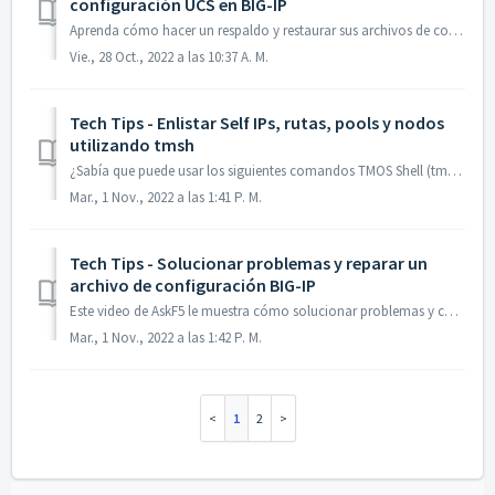
configuración UCS en BIG-IP
Aprenda cómo hacer un respaldo y restaurar sus archivos de configuración BIG-IP con un archivo UCS con la ayuda de los siguientes videos de AskF5: Copia d...
Vie., 28 Oct., 2022 a las 10:37 A. M.
Tech Tips - Enlistar Self IPs, rutas, pools y nodos
utilizando tmsh
¿Sabía que puede usar los siguientes comandos TMOS Shell (tmsh) para enlistar todas las Self IPs, rutas, pools o nodos dentro de una partición BIG-IP? Sel...
Mar., 1 Nov., 2022 a las 1:41 P. M.
Tech Tips - Solucionar problemas y reparar un
archivo de configuración BIG-IP
Este video de AskF5 le muestra cómo solucionar problemas y corregir un archivo de configuración cuando la configuración de BIG-IP no se carga. Puede apo...
Mar., 1 Nov., 2022 a las 1:42 P. M.
1
2